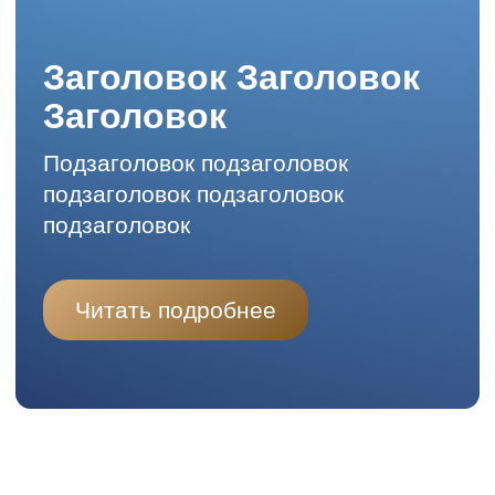
подзаголовок
Читать подробнее
ЗАГОЛОВОК 2 УРОВЕНЬ
Чтобы загородный дом стал
идеальным для хозяев, в его
помещениях необходимо создать
качественный дизайн-проект.
Расскажем о современных тенденциях
в дизайне интерьера коттеджей
и о самых актуальных архитектурных
стилях. А также о главных принципах
оформления прихожих, гостиных,
кухонь, спален, детских, кабинетов.