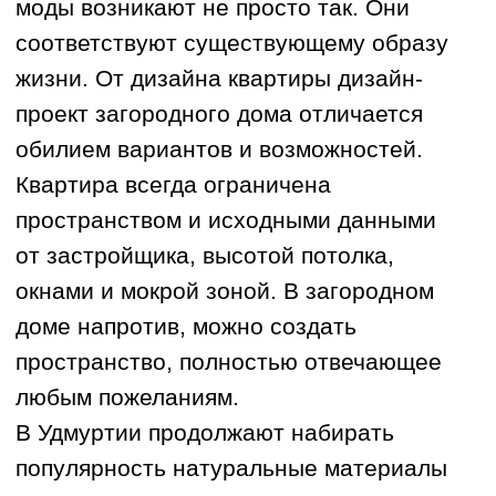
наблюдается использование инженерной
доски, паркета, пробки вместо ламината
и кварцвинила, а также натуральных
тканей: льна, хлопка, натуральных
материалов: дерева, бетона, гипса,
металла.
В Удмуртии продолжают набирать
популярность натуральные материалы
в отделке. Это проявляется в отказе
от натяжных потолков в пользу
гипсокартона. Также повсеместно
наблюдается использование инженерной
доски, паркета, пробки вместо ламината
и кварцвинила, а также натуральных
тканей: льна, хлопка, натуральных
материалов: дерева, бетона, гипса,
металла.