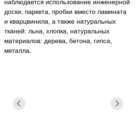
популярность натуральные материалы
в отделке. Это проявляется в отказе
от натяжных потолков в пользу
гипсокартона. Также повсеместно
наблюдается использование инженерной
доски, паркета, пробки вместо ламината
и кварцвинила, а также натуральных
тканей: льна, хлопка, натуральных
материалов: дерева, бетона, гипса,
металла.
Чтобы загородный дом стал
идеальным для хозяев,
ещё
на этапе строительства дома
необходимо создать качественный
дизайн-проект.
Расскажем
о современных тенденциях
в дизайне интерьера коттеджей
и о самых актуальных
архитектурных стилях. А также