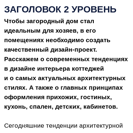
Сегодняшние тенденции архитектурной
моды возникают не просто так. Они
соответствуют существующему образу
жизни. От дизайна квартиры дизайн-
проект загородного дома отличается
обилием вариантов и возможностей.
Квартира всегда ограничена
пространством и исходными данными
от застройщика, высотой потолка,
окнами и мокрой зоной. В загородном
доме напротив, можно создать
пространство, полностью отвечающее
любым пожеланиям.
В Удмуртии продолжают набирать
популярность натуральные материалы
в отделке. Это проявляется в отказе
от натяжных потолков в пользу
гипсокартона. Также повсеместно