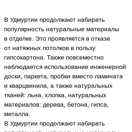
о главных принципах оформления
прихожих, гостиных, кухонь,
Елена Лукина
спален, детских, кабинетов.
дизайнер интерьеров,
архитектор
В Удмуртии продолжают набирать
популярность натуральные материалы
в отделке. Это проявляется в отказе
от натяжных потолков в пользу
гипсокартона. Также повсеместно
наблюдается использование инженерной
доски, паркета, пробки вместо ламината
и кварцвинила, а также натуральных
тканей: льна, хлопка, натуральных
материалов: дерева, бетона, гипса,
металла.
В Удмуртии продолжают набирать
популярность натуральные материалы
в отделке. Это проявляется в отказе