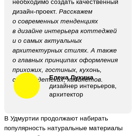
речь или выделеный текст
Прямая речь или выделеный
текст
Таким образом, в современных
загородных домах зона дневного
пребывания обычно планируется как
единое пространство с перетекающими
зонами. В последнее время все чаще
многофункциональными стали
проектироваться даже спальные
помещения и домашние кабинеты. При
открытой планировке дизайн интерьера
коттеджа получается достаточно легким
по восприятию и свободным
по настроению.
Посмотрите все проекты
Таким образом, в современных