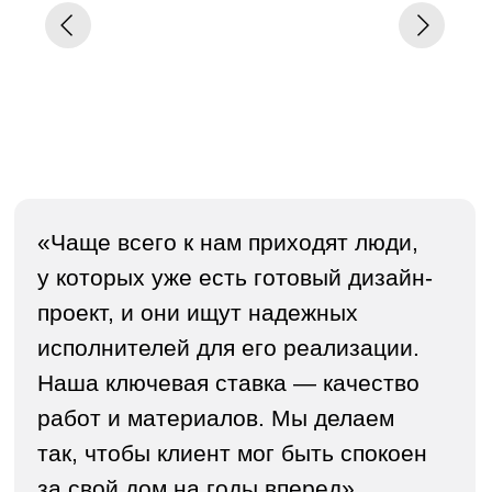
решения, когда в стенах, полу или
на потолке размещают системы
отопления, вентиляции и другие
коммуникации. Второе — дизайнерские
приемы, такие как скрытые двери,
которые создают визуально бесшовное
и гармоничное пространство.
«Это не только скрытые
полотенцесушители или двери, но
и, например, встроенные в пол
радиаторы для панорамных окон.
Для экологии дома важно ставить
приточные установки с системой
вентиляции, которые спрятаны
в потолке или стенах. Мы также
можем интегрировать систему
контроля уровня углекислого газа
и влажности. Это уже не роскошь,