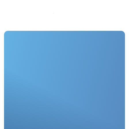
Ремонт, который вас
не коснется
Как дизайн-проекты ижевской
компании «РемКер» обеспечивают