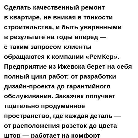
пространство, где каждая деталь —
от расположения розеток до цвета
штор — работает на комфорт
ВСЕ ВКЛЮЧЕНО
и эстетику.
Основное направление компании —
разработка дизайн-проектов
и выполнение чистовой отделки
квартир и домов. Собственное
производство, расположенное
в Ижевске, позволяет дополнить
ремонт качественной корпусной
мебелью и кухней на заказ.
По желанию клиента компания
«РемКер» может организовать
полное обустройство
пространства — от ландшафтного
дизайна придомовой территории
до создания законченного интерьера
«под ключ». Для этого в штате