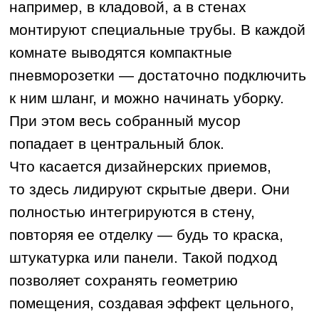
а дизайнер помогает подобрать
оптимальные решения из каталогов
проверенных поставщиков, что
гарантирует и согласованность стиля,
и соблюдение сроков поставки.
КОМАНДА РАСТЕТ
ВМЕСТЕ С КОМПАНИЕЙ
Стабильность и высокое качество
работы обеспечивает
профессиональная команда
«РемКер»: многие мастера работают
в компании более пяти лет.
В постоянных партнерах — бригады
опытных электриков и сантехников.
«Мы выстраиваем работу так,
чтобы с нами оставались те, кто
разделяет наш подход к качеству