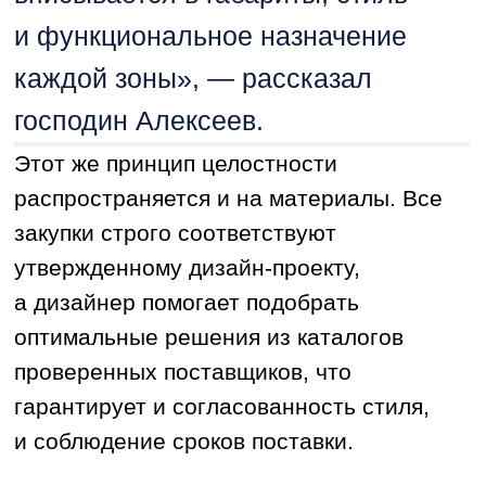
Компания «РемКер»:
+7 (3412) 32-40-50
,
+7 (919) 902-67-
67
ВКонтакте
Телеграм
ПЕРЕЙТИ НА САЙТ
Фото предоставлено: Компанией «РемКер»
erid: 2W5zFGJEWZv
Вернуться назад