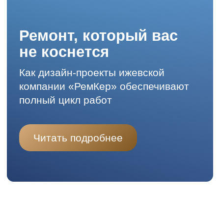
полный цикл работ
Читать подробнее
Сделать качественный ремонт
в квартире, не вникая в тонкости
строительства, и быть уверенными
в результате на годы вперед —
с таким запросом клиенты
обращаются к компании «РемКер».
Предприятие из Ижевска берет на себя
полный цикл работ: от разработки
дизайн-проекта до гарантийного
обслуживания. Заказчик получает
тщательно продуманное