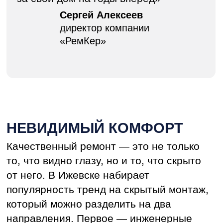
а вопрос здоровья и правильного
подхода к обустройству жилья», —
добавил директор «РемКер».
Еще один практичный вариант —
встроенная система пылеудаления, или
«умный» пылесос. Его основной блок
размещают в техническом помещении,
например, в кладовой, а в стенах
монтируют специальные трубы. В каждой
комнате выводятся компактные
пневморозетки — достаточно подключить
к ним шланг, и можно начинать уборку.
При этом весь собранный мусор
попадает в центральный блок.
Что касается дизайнерских приемов,
то здесь лидируют скрытые двери. Они
полностью интегрируются в стену,
повторяя ее отделку — будь то краска,