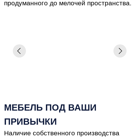
и стремится к развитию.
Требовательность к деталям — это
наш общий стандарт, который
позволяет гарантировать клиенту
хороший результат», — отмечает
директор компании.
Для команды «РемКер» успешный
проект — это когда каждая деталь