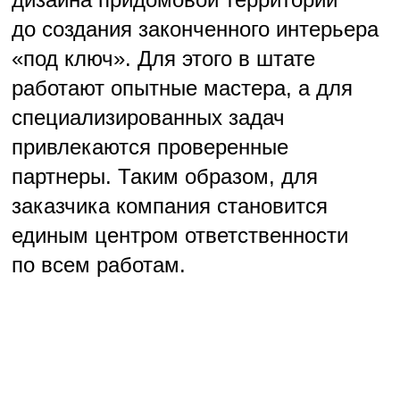
проект, и они ищут надежных
исполнителей для его реализации.
Наша ключевая ставка — качество
работ и материалов. Мы делаем
так, чтобы клиент мог быть спокоен
за свой дом на годы вперед»
Сергей Алексеев
директор компании
«РемКер»
НЕВИДИМЫЙ КОМФОРТ
Качественный ремонт — это не только
то, что видно глазу, но и то, что скрыто
от него. В Ижевске набирает
популярность тренд на скрытый монтаж,
который можно разделить на два
направления. Первое — инженерные