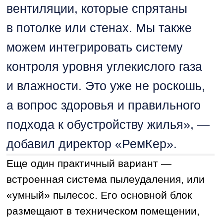
материалов до сборки. Компания
изготавливает на заказ кухонные
гарнитуры, гардеробные системы
и другую корпусную мебель
по индивидуальным размерам.
«Мы определяем все нюансы
помещения на этапе
проектирования и создаем мебель,
которая становится органичной
частью пространства — идеально
вписывается в габариты, стиль
и функциональное назначение
каждой зоны», — рассказал
господин Алексеев.
Этот же принцип целостности
распространяется и на материалы. Все
закупки строго соответствуют
утвержденному дизайн-проекту,