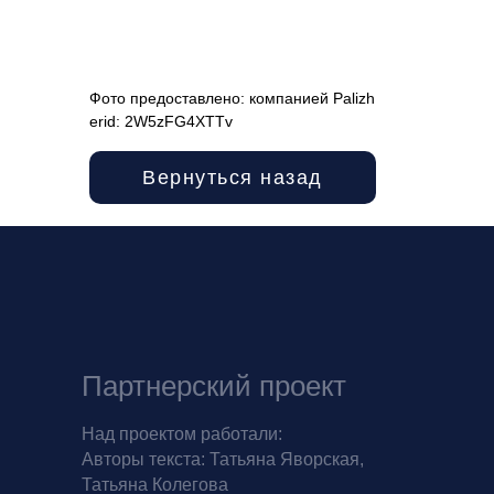
Фото предоставлено: компанией Palizh
erid: 2W5zFG4XTTv
Вернуться назад
Партнерский проект
Над проектом работали:
Авторы текста:
Татьяна Яворская,
Татьяна Колегова