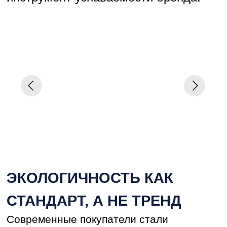
преимущество»
Оксана Судницына
Региональный менеджер
завода PalIzh
Экологичные материалы сегодня
работают не только на комфорт жильцов,
но и на репутацию застройщика. Для
девелопера это дополнительный
аргумент в переговорах с инвесторами
и покупателями, показатель
ответственности и современного
подхода к проектированию.
ТЕХНОЛОГИЧНОСТЬ КАК
ПРЕИМУЩЕСТВО
ВО ВРЕМЕНИ
Каждый день простоя объекта стоит
подрядчику денег. Поэтому скорость