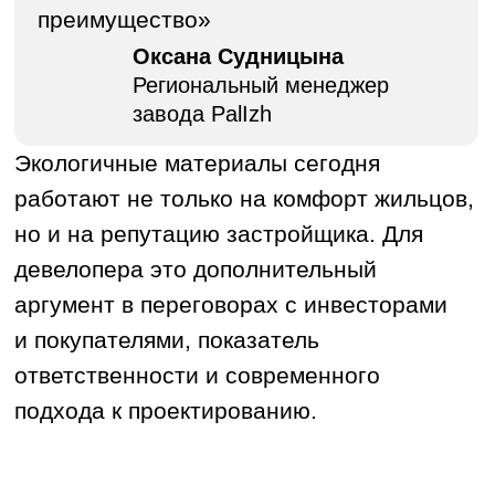
НАДЕЖНОСТЬ,
ПРОВЕРЕННАЯ
ВРЕМЕНЕМ
Не менее важен эксплуатационный
фактор. Краска должна выдерживать
перепады температуры, влажность,
механическую нагрузку и при этом
сохранять свежий вид. Особенно это
критично для общественных зон —
подъездов, лобби, фасадов.
Продукты Palizh отличаются высокой
устойчивостью к истиранию
и моющей способности. Это
позволяет управляющим компаниям
экономить на косметическом
ремонте и обслуживании. С точки
зрения экономики здания —