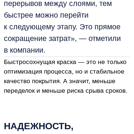
партнера строительной отрасли.
Компания не просто поставляет краску,
она сопровождает проект от стадии
концепции до финальной отделки.
«Наши специалисты выезжают
на объект, помогают подобрать
состав под конкретные условия,
консультируют подрядчика
по нанесению. Мы разрабатываем
индивидуальные карты цветов,
организуем обучение для мастеров,
выстраиваем логистику точно
в срок»
Оксана Судницына
Региональный менеджер
завода PalIzh
Такой сервис снимает с девелопера
десятки организационных вопросов
и минимизирует риски.