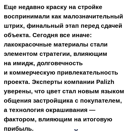
а технология окрашивания —
фактором, влияющим на итоговую
прибыль.
ЦВЕТ, КОТОРЫЙ
ПРОДАЕТ
Первое впечатление о жилом
комплексе формируется задолго
до подписания договора. Покупатель
в первую очередь считывает
атмосферу фасада, входной группы,
общественных зон, и делает вывод
о статусе проекта.
«Для сегмента «комфорт-класс»
мы рекомендуем использовать
теплые природные оттенки,
вызывающие ощущение уюта. А для
«бизнес» и «премиум»-проектов —
сложные глубокие цвета с матовым
эффектом, подчеркивающие статус.