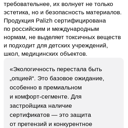
высыхания и укрывистость не просто
технические параметры, а часть
экономической модели строительства.
Современные материалы Palizh
позволяют наносить меньше слоев
и высыхают быстрее.
«Мы считаем технологичность
в днях и часах. Чем меньше
перерывов между слоями, тем
быстрее можно перейти
к следующему этапу. Это прямое
сокращение затрат», — отметили
в компании.
Быстросохнущая краска — это не только
оптимизация процесса, но и стабильное
качество покрытия. А значит, меньше
переделок и меньше риска срыва сроков.