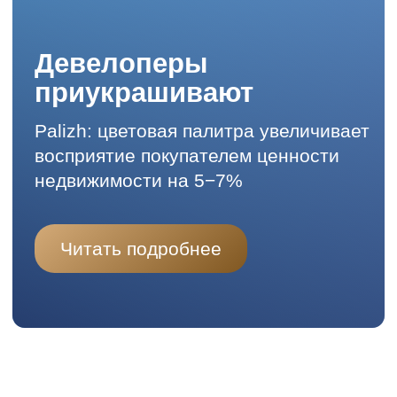
недвижимости на 5−7%
Читать подробнее
Еще недавно краску на стройке
воспринимали как малозначительный
штрих, финальный этап перед сдачей
объекта. Сегодня все иначе:
лакокрасочные материалы стали
элементом стратегии, влияющим
на имидж, долговечность
и коммерческую привлекательность
проекта. Эксперты компании Palizh
уверены, что цвет стал новым языком
общения застройщика с покупателем,