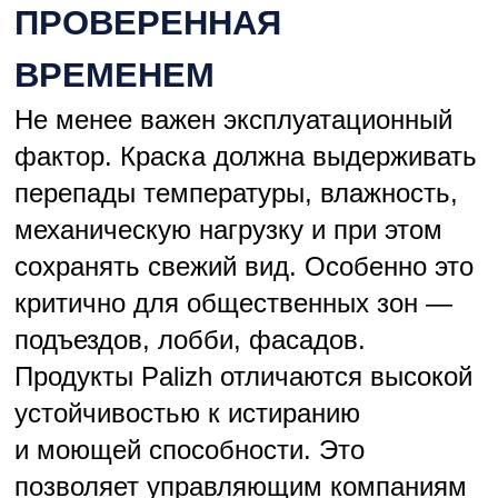
«Мы — надежный партнер, который
гарантирует не только качество
продукта, но и качество сервиса,
что в строительстве ценится на вес
золота»
Роман Бланк
супервайзер завода Palizh
+7 (909)055-72-22
brv@palitra.udm.ru
ЦВЕТ, КОТОРЫЙ
ФОРМИРУЕТ РЕПУТАЦИЮ
Сегодня краска перестала быть просто
«расходником». Это язык бренда,
инструмент позиционирования, маркер