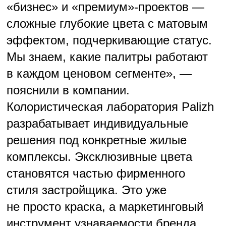
ЭКОЛОГИЧНОСТЬ КАК
СТАНДАРТ, А НЕ ТРЕНД
Современные покупатели стали
требовательнее, их волнует не только
эстетика, но и безопасность материалов.
Продукция Palizh сертифицирована
по российским и международным
нормам, не выделяет токсичных веществ
и подходит для детских учреждений,
школ, медицинских объектов.
«Экологичность перестала быть
„опцией“. Это базовое ожидание,
особенно в премиальном
и комфорт-сегменте. Для
застройщика наличие
сертификатов — это защита
от претензий и конкурентное