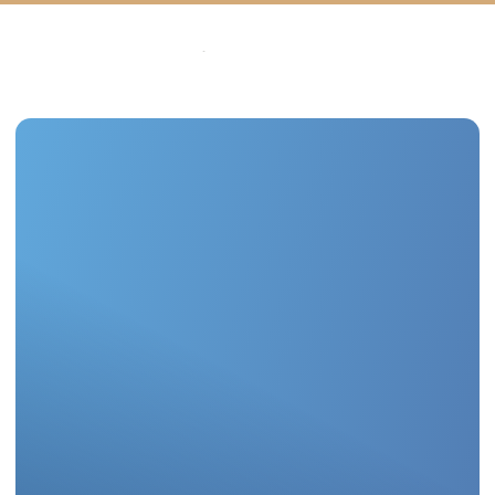
Девелоперы
приукрашивают
Palizh: цветовая палитра увеличивает
восприятие покупателем ценности