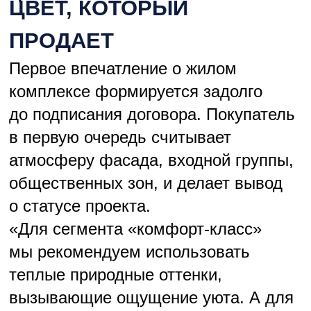
Мы знаем, какие палитры работают
в каждом ценовом сегменте», —
пояснили в компании.
Колористическая лаборатория Palizh
разрабатывает индивидуальные
решения под конкретные жилые
комплексы. Эксклюзивные цвета
становятся частью фирменного
стиля застройщика. Это уже
не просто краска, а маркетинговый
инструмент узнаваемости бренда.