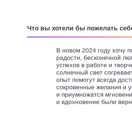
экспозиции «Искусство У
Что вы хотели бы пожелать себ
В новом 2024 году хочу п
радости, бесконечной лю
успехов в работе и творч
солнечный свет согревае
опыт помогут всегда дост
сокровенные желания и у
и приумножатся мгновени
и вдохновение были верн
и благополучие были на 