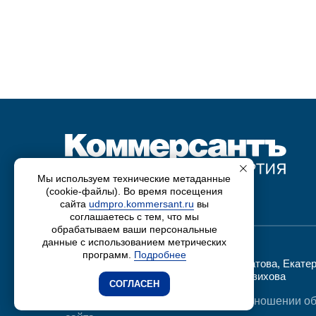
Мы используем технические метаданные
(cookie-файлы). Во время посещения
сайта
udmpro.kommersant.ru
вы
Партнерский проект
соглашаетесь с тем, что мы
обрабатываем ваши персональные
Над проектом работали:
данные с использованием метрических
программ.
Подробнее
Михаил Красильников, Светлана Филатова, Екате
Тойкина, Сергей Березин, Гульнара Вазихова
СОГЛАСЕН
Политика конфиденциальности и отношении об