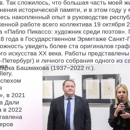
в. Так сложилось, что большая часть моей ж
нения исторической памяти, и в этом году у
есь накопленный опыт в руководстве респу
енной работе всего коллектива 19 октября 2
а «Пабло Пикассо: художник среди поэтов».
18 года в Государственном Эрмитаже Санкт-
ожность увидеть более ста оригиналов граф
ого искусства ХХ века. Работы представлены
т-Петербург) и личного собрания одного из 
зея
арка Башмакова (1937−2022 гг.).
lery.
успехом
я
», в 2021
а Дали
 в 2022
тавлена
еров