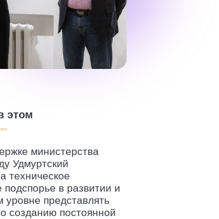
в этом
держке министерства
ду Удмуртский
на техническое
 подспорье в развитии и
м уровне представлять
по созданию постоянной