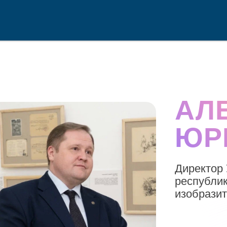
АЛ
ЮР
Директор 
республик
изобразит