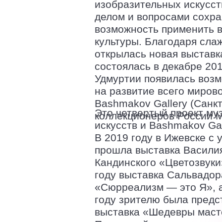
изобразительных искусст
делом и вопросами сохра
возможность применить в
культуры. Благодаря слаж
открылась новая выставк
состоялась в декабре 20
Удмуртии появилась возм
на развитие всего миров
Bashmakov Gallery (Санк
Это четвертый проект му
коллекционеров России М
искусств и Bashmakov Gal
В 2019 году в Ижевске с 
прошла выставка Васили
Кандинского «Цветозвуки
году выставка Сальвадор
«Сюрреализм — это Я», а
году зрителю была предс
выставка «Шедевры маст