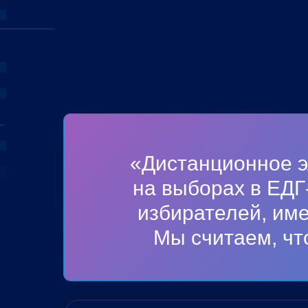
«Дистанционное э
на выборах в ЕДГ
избирателей, име
Мы считаем, чт