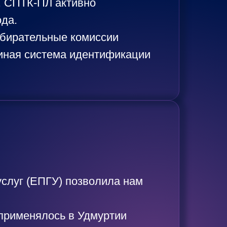
. СПТК-ПЛ активно
ода.
збирательные комиссии
иная система идентификации
слуг (ЕПГУ) позволила нам
 применялось в Удмуртии