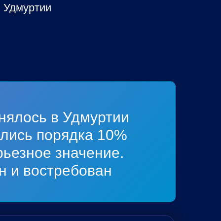
и Удмуртии
нялось в Удмуртии
ались порядка 10%
рьезное значение.
н и востребован